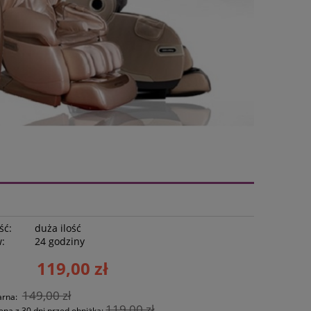
ść:
duża ilość
w:
24 godziny
119,00 zł
149,00 zł
arna:
119,00 zł
ena z 30 dni przed obniżką: