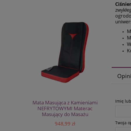
Ciśnie
zwykłe
ogrodow
uniwer
M
M
W
K
Opini
Imię lu
Mata Masująca z Kamieniami
NEFRYTOWYMI Materac
Masujący do Masażu
Twoja o
948,99 zł