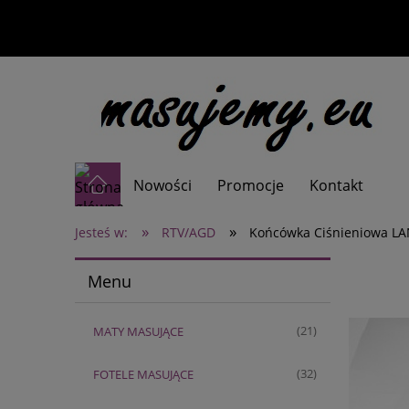
Nowości
Promocje
Kontakt
»
»
Jesteś w:
RTV/AGD
Końcówka Ciśnieniowa L
Menu
MATY MASUJĄCE
(21)
FOTELE MASUJĄCE
(32)