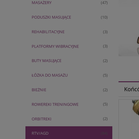
MASAŻERY
(47)
PODUSZKI MASUJĄCE
(10)
REHABILITACYJNE
(3)
PLATFORMY WIBRACYJNE
(3)
BUTY MASUJĄCE
(2)
ŁÓŻKA DO MASAŻU
(5)
Końc
BIEŻNIE
(2)
ROWEREKI TRENINGOWE
(5)
ORBITREKI
(2)
RTV/AGD
(84)