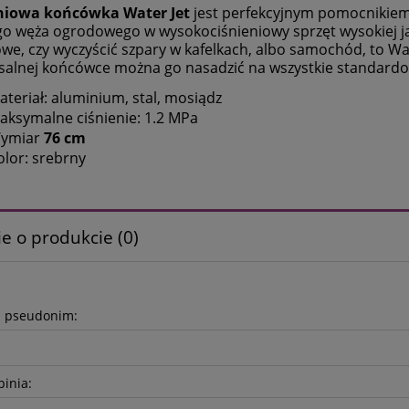
niowa końcówka Water Jet
jest perfekcyjnym pomocnikiem 
go węża ogrodowego w wysokociśnieniowy sprzęt wysokiej j
e, czy wyczyścić szpary w kafelkach, albo samochód, to Wat
salnej końcówce można go nasadzić na wszystkie standard
ateriał: aluminium, stal, mosiądz
aksymalne ciśnienie: 1.2 MPa
ymiar
76 cm
olor: srebrny
e o produkcie (0)
b pseudonim:
pinia: