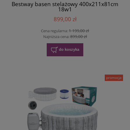
Bestway basen stelażowy 400x211x81cm
18w1
899,00 zł
1 199,00 zł
Cena regularna:
899,00 zł
Najniższa cena:
do koszyka
promocja