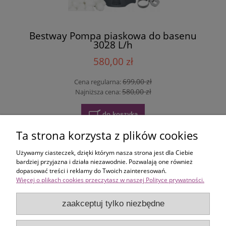
Bestway Pompa piaskowa do basenu
3028 L/h
580,00 zł
699,00 zł
Cena regularna:
580,00 zł
Najniższa cena:
do koszyka
Ta strona korzysta z plików cookies
Używamy ciasteczek, dzięki którym nasza strona jest dla Ciebie
«
1
2
3
4
5
...
13
»
bardziej przyjazna i działa niezawodnie. Pozwalają one również
dopasować treści i reklamy do Twoich zainteresowań.
Więcej o plikach cookies przeczytasz w naszej Polityce prywatności.
Zakupy
zaakceptuj tylko niezbędne
Pomoc