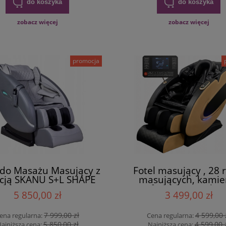
do koszyka
do koszyka
zobacz więcej
zobacz więcej
promocja
 do Masażu Masujący z
Fotel masujący , 28 
cją SKANU S+L SHAPE
masujących, kamie
Zero Gravity
Nefrytu i Turmalin
5 850,00 zł
3 499,00 zł
7 999,00 zł
4 599,00 
ena regularna:
Cena regularna:
5 850,00 zł
4 599,00 
ajniższa cena:
Najniższa cena: