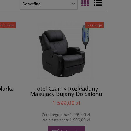
promocja
promocja
olarka
Fotel Czarny Rozkładany
Masujący Bujany Do Salonu
Spania Wypoczynkowy
1 599,00 zł
MASAŻ
1 999,00 zł
Cena regularna:
1 999,00 zł
Najniższa cena: