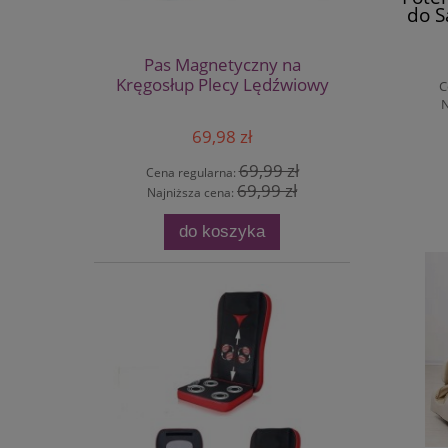
do 
Pas Magnetyczny na
Kręgosłup Plecy Lędźwiowy
C
N
69,98 zł
69,99 zł
Cena regularna:
69,99 zł
Najniższa cena:
do koszyka