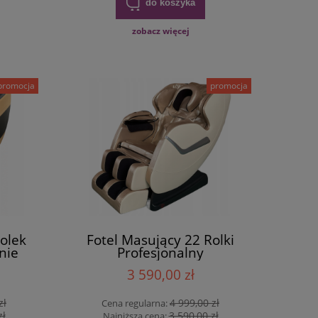
do koszyka
zobacz więcej
promocja
promocja
rolek
Fotel Masujący 22 Rolki
nie
Profesjonalny
owe
3 590,00 zł
zł
4 999,00 zł
Cena regularna:
zł
3 590,00 zł
Najniższa cena: