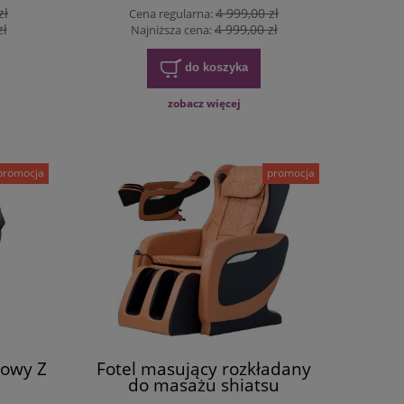
zł
4 999,00 zł
Cena regularna:
zł
4 999,00 zł
Najniższa cena:
do koszyka
zobacz więcej
promocja
promocja
sowy Z
Fotel masujący rozkładany
do masażu shiatsu