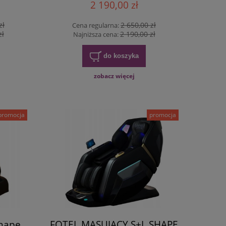
2 190,00 zł
zł
2 650,00 zł
Cena regularna:
zł
2 190,00 zł
Najniższa cena:
do koszyka
zobacz więcej
promocja
promocja
Shape
FOTEL MASUJĄCY S+L SHAPE