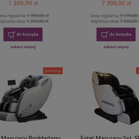
1 389,99 zł
7 399,00 zł
1 390,00 zł
9 999,00 
ena regularna:
Cena regularna:
1 390,00 zł
7 500,00 
ajniższa cena:
Najniższa cena:
do koszyka
do koszyka
zobacz więcej
zobacz więcej
promocja
l Masujący Rozkładany
Fotel Masujący S+L 