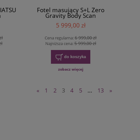
HIATSU
Fotel masujący S+L Zero
n
Gravity Body Scan
5 999,00 zł
zł
6 999,00 zł
Cena regularna:
zł
5 999,00 zł
Najniższa cena:
do koszyka
zobacz więcej
«
1
2
3
4
5
...
13
»