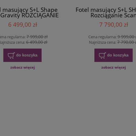
l masujący S+L Shape
Fotel masujący S+L S
 Gravity ROZCIĄGANIE
Rozciąganie Sca
6 499,00 zł
7 790,00 zł
7 999,00 zł
9 999,00 
ena regularna:
Cena regularna:
6 499,00 zł
7 790,00 
ajniższa cena:
Najniższa cena:
do koszyka
do koszyka
zobacz więcej
zobacz więcej