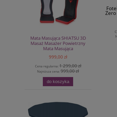
Fote
Zero
C
N
Mata Masująca SHIATSU 3D
Masaż Masażer Powietrzny
Mata Masująca
999,00 zł
1 299,00 zł
Cena regularna:
999,00 zł
Najniższa cena:
do koszyka