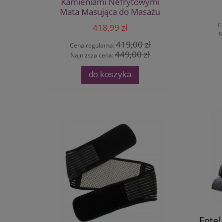
Kamieniami Nefrytowymi
Mata Masująca do Masażu
C
418,99 zł
N
419,00 zł
Cena regularna:
449,00 zł
Najniższa cena:
do koszyka
Fote