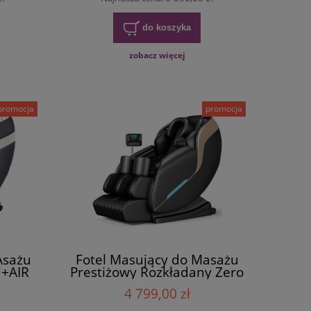
do koszyka
zobacz więcej
promocja
promocja
Asażu
Fotel Masujący do Masażu
U+AIR
Prestiżowy Rozkładany Zero
Gravity
4 799,00 zł