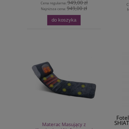
949,00 zł
Cena regularna:
C
949,00 zł
Najniższa cena:
N
do koszyka
Fote
SHIAT
Materac Masujący z