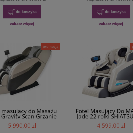
do koszyka
do koszyka
zobacz więcej
zobacz więcej
promocja
l masujący do Masażu
Fotel Masujący Do M
 Gravity Scan Grzanie
Jade 22 rolki SHIATS
5 990,00 zł
4 599,00 zł