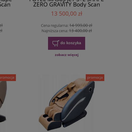
Scan
ZERO GRAVITY Body Scan
4D
13 500,00 zł
zł
14 999,00 zł
Cena regularna:
zł
13 400,00 zł
Najniższa cena:
do koszyka
zobacz więcej
promocja
promocja